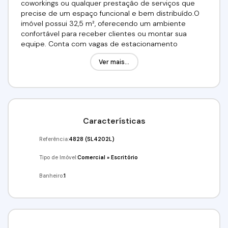
coworkings ou qualquer prestação de serviços que
precise de um espaço funcional e bem distribuído.O
imóvel possui 32,5 m², oferecendo um ambiente
confortável para receber clientes ou montar sua
equipe. Conta com vagas de estacionamento
rotativas, garantindo facilidade para quem visita ou
Ver mais...
trabalha no local. Além disso, a sala está situada em
uma região com fácil acesso à Rodovia Raposo
Tavares, em área com bom fluxo e ótima visibilidade, o
que é excelente para negócios que dependem de
circulação de pessoas ou exposição.Valor: R$1500,00
Agende já a sua visita!(11) 97417-8061 // 11 98211-
Características
2565Imobiliária Alfa Negócios
Referência:
4828
(SL4202L)
Tipo de Imóvel:
Comercial
»
Escritório
Banheiro:
1