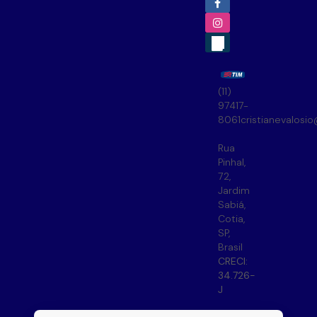
(11)
97417-
8061
cristianevalosi
Rua
Pinhal
,
72
,
Jardim
Sabiá
,
Cotia
,
SP
,
Brasil
CRECI:
34.726-
J