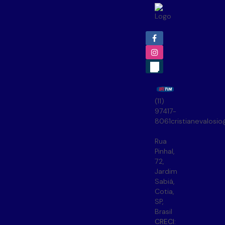
(11)
97417-
8061
cristianevalosi
Rua
Pinhal
,
72
,
Jardim
Sabiá
,
Cotia
,
SP
,
Brasil
CRECI: