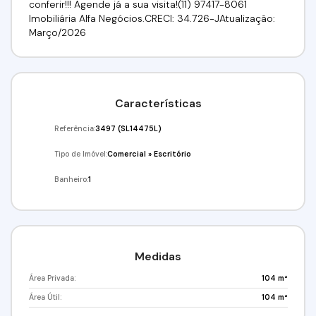
conferir!!! Agende já a sua visita!(11) 97417-8061
Imobiliária Alfa Negócios.CRECI: 34.726-JAtualização:
Março/2026
Características
Referência:
3497
(SL14475L)
Tipo de Imóvel:
Comercial
»
Escritório
Banheiro:
1
Medidas
Área Privada:
104 m²
Área Útil:
104 m²