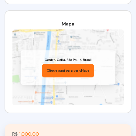
Mapa
Centro
,
Cotia
,
São Paulo
,
Brasil
Clique aqui para ver o
Mapa
R$
1.000,00