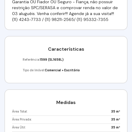
Garantia OU Fiador OU Seguro - Fiança, não possuir
restrição SPC/SERASA e comprovar renda no valor de
03 aluguéis. Venha conferir!!! Agende já a sua visita!!!
(11) 4243-7733 / (11) 98211-2565/ (11) 95332-7355
Características
Referência:
1599
(SL1658L)
Tipo de Imóvel:
Comercial
»
Escritório
Medidas
Área Total:
35 m²
Área Privada:
35 m²
Área Útil:
35 m²