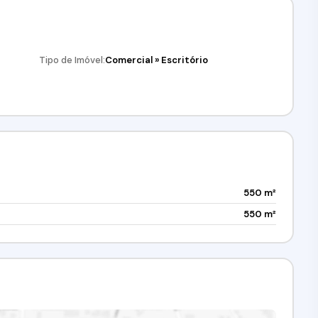
três depósitos de caução, fiador ou seguro-fiança. É
comprovar renda equivalente a três vezes o valor do
Tipo de Imóvel:
Comercial
»
Escritório
550 m²
550 m²