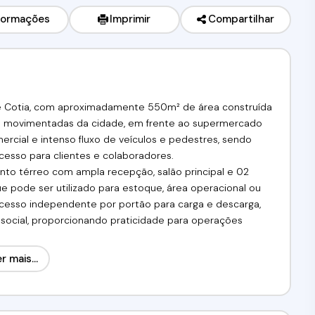
formações
Imprimir
Compartilhar
de Cotia, com aproximadamente 550m² de área construída
ais movimentadas da cidade, em frente ao supermercado
ercial e intenso fluxo de veículos e pedestres, sendo
cesso para clientes e colaboradores.
ento térreo com ampla recepção, salão principal e 02
e pode ser utilizado para estoque, área operacional ou
m acesso independente por portão para carga e descarga,
social, proporcionando praticidade para operações
ece fácil acesso ao transporte público, bancos,
r mais...
pais acessos da região, incluindo a Rodovia Raposo
de lojas, escritórios, clínicas, academias, centros de
tos comerciais.