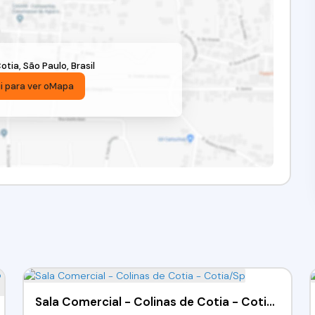
otia
,
São Paulo
,
Brasil
i para ver o
Mapa
Sala Comercial - Colinas de Cotia - Cotia/Sp