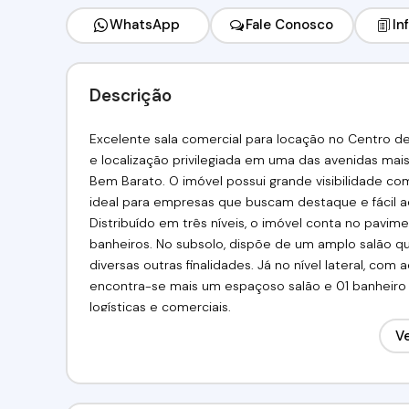
WhatsApp
Fale Conosco
In
Descrição
Excelente sala comercial para locação no Centro 
e localização privilegiada em uma das avenidas m
Bem Barato. O imóvel possui grande visibilidade com
ideal para empresas que buscam destaque e fácil a
Distribuído em três níveis, o imóvel conta no pavim
banheiros. No subsolo, dispõe de um amplo salão qu
diversas outras finalidades. Já no nível lateral, co
encontra-se mais um espaçoso salão e 01 banheiro 
logísticas e comerciais.
Sua localização estratégica no Centro de Cotia ofer
Ve
supermercados, restaurantes, farmácias e aos princi
Tavares. Uma excelente oportunidade para instalação 
distribuição, showrooms ou diversos outros segmen