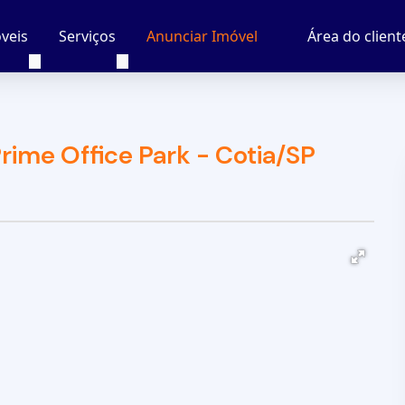
veis
Serviços
Área do client
Anunciar Imóvel
rime Office Park - Cotia/SP