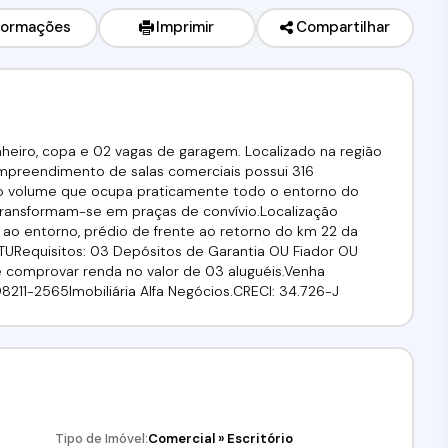
formações
Imprimir
Compartilhar
heiro, copa e 02 vagas de garagem. Localizado na região
Empreendimento de salas comerciais possui 316
ico volume que ocupa praticamente todo o entorno do
transformam-se em praças de convívio.Localização
s ao entorno, prédio de frente ao retorno do km 22 da
TURequisitos: 03 Depósitos de Garantia OU Fiador OU
e comprovar renda no valor de 03 aluguéis.Venha
1) 98211-2565Imobiliária Alfa Negócios.CRECI: 34.726-J
Tipo de Imóvel:
Comercial
»
Escritório