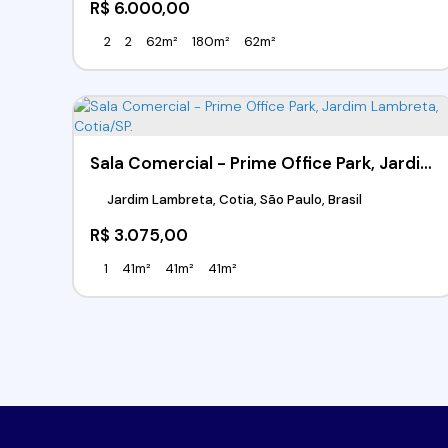
R$
6.000,00
2
2
62m²
180m²
62m²
Sala Comercial - Prime Office Park, Jardim Lambreta, Cotia/SP.
Jardim Lambreta, Cotia, São Paulo, Brasil
R$
3.075,00
1
41m²
41m²
41m²