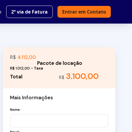
e
2ª via de Fatura
Entrar em Contato
R$
4.112,00
R$
1.012,00
3.100,00
R$
Mais Informações
Nome: