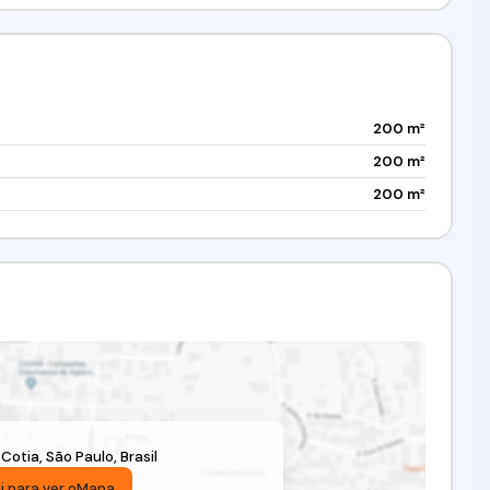
200 m²
200 m²
200 m²
,
Cotia
,
São Paulo
,
Brasil
i para ver o
Mapa