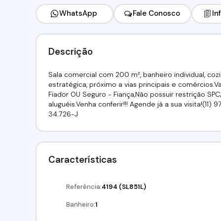
WhatsApp
Fale Conosco
In
Descrição
Sala comercial com 200 m², banheiro individual, co
estratégica, próximo a vias principais e comércios.
Fiador OU Seguro - Fiança,Não possuir restrição S
aluguéis.Venha conferir!!! Agende já a sua visita!(11)
34.726-J
Características
Referência:
4194
(SL851L)
Banheiro:
1