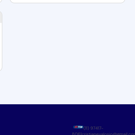
(11) 97417-
8061
cristianevalosio@gmail.c