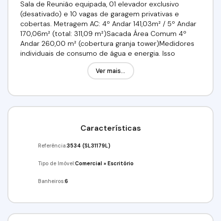
Sala de Reunião equipada, 01 elevador exclusivo
(desativado) e 10 vagas de garagem privativas e
cobertas. Metragem AC: 4º Andar 141,03m² / 5º Andar
170,06m² (total: 311,09 m²)Sacada Área Comum 4º
Andar 260,00 m² (cobertura granja tower)Medidores
individuais de consumo de água e energia. Isso
permite um controle preciso dos gastos, trazendo
Ver mais...
eficiência e economia para o seu negócio.Localização
privilegiada. Próximo ao Shooping Granja Vianna, Sam's
Club Granja Viana, bancos, academias, padarias, postos
de saúde, supermercados, farmácias, hospitais,
escolas, creches, faculdades e transporte público.
Fácil acesso a Raposo Tavares.R$: 18.000,00 / Pacote:
Características
Condomínio e IPTU.Requisitos: 03 Depósitos de
Garantia OU Fiador OU Seguro - Fiança, não possuir
Referência:
3534
(SL31179L)
restrição SPC / SERASA e comprovar renda no valor de
03 aluguéis.Venha conferir!!! Agende já sua visita!(11)
Tipo de Imóvel:
Comercial
»
Escritório
91359-7440 / (11) 4243-7733Imobiliária Alfa
Negócios.CRECI: 34.726-J
Banheiros:
6