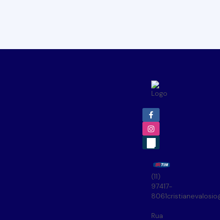
(11)
97417-
8061
cristianevalosi
Rua