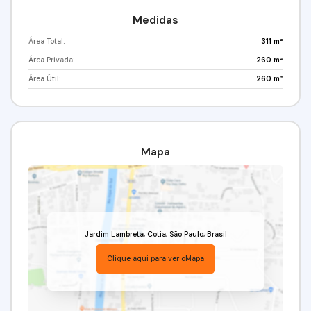
Medidas
Área Total:
311 m²
Área Privada:
260 m²
Área Útil:
260 m²
Mapa
Jardim Lambreta
,
Cotia
,
São Paulo
,
Brasil
Clique aqui para ver o
Mapa