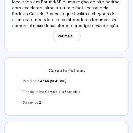
localizado em Barueri/SP, é uma região de alto padrão
com excelente infraestrutura e fácil acesso pela
Rodovia Castelo Branco, o que facilita a chegada de
clientes, fornecedores e colaboradores.Ter uma sala
comercial nesse local oferece prestígio e valorização
do imóvel, além de estar em uma área consolidada,
Ver mais...
com residenciais, comércio e serviços próximos,
garantindo conveniência para o dia a dia do negócio.A
presença de outras empresas e serviços premium
fortalece a imagem corporativa e torna o endereço
atrativo para clientes e parceiros. Além disso, a região
conta com serviços de apoio, transporte, lazer e
Características
centros comerciais, oferecendo praticidade e
qualidade para quem trabalha ou recebe visitas na
Referência:
4546
(SL4100L)
sala comercial.Valor:R$3.200,00Agende já a sua visita!!!
(11) 982111-2565 / (11) 97417-8061Imobiliária Alfa
Tipo de Imóvel:
Comercial
»
Escritório
Negócios.CRECI: 34.726-J
Banheiros:
2