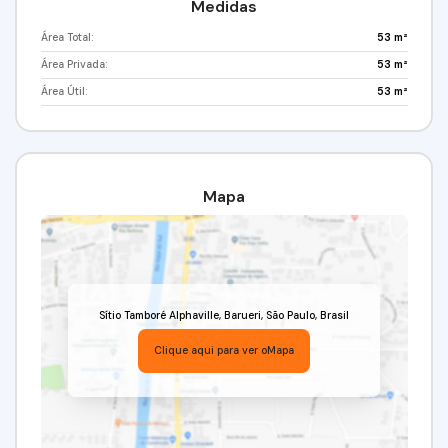
Medidas
Área Total:
53 m²
Área Privada:
53 m²
Área Útil:
53 m²
Mapa
Sítio Tamboré Alphaville
,
Barueri
,
São Paulo
,
Brasil
Clique aqui para ver o
Mapa