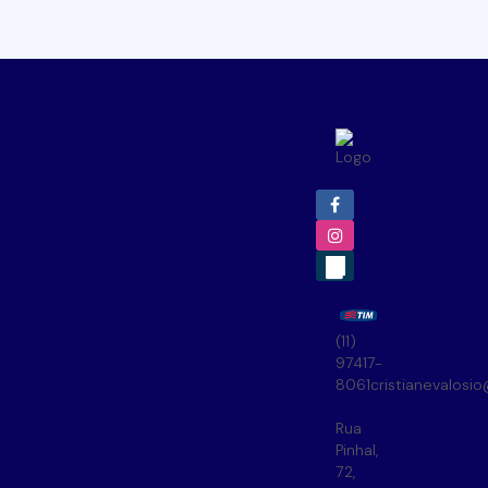
(11)
97417-
8061
cristianevalosi
Rua
Pinhal
,
72
,