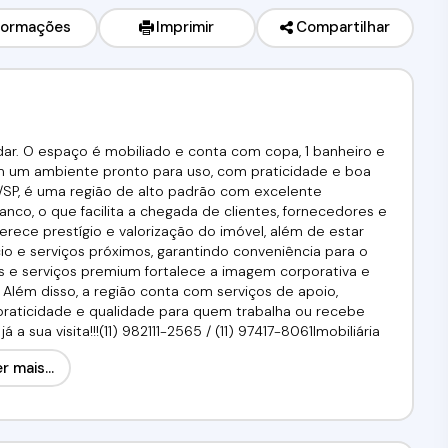
formações
Imprimir
Compartilhar
dar. O espaço é mobiliado e conta com copa, 1 banheiro e
m um ambiente pronto para uso, com praticidade e boa
ri/SP, é uma região de alto padrão com excelente
ranco, o que facilita a chegada de clientes, fornecedores e
erece prestígio e valorização do imóvel, além de estar
o e serviços próximos, garantindo conveniência para o
s e serviços premium fortalece a imagem corporativa e
. Além disso, a região conta com serviços de apoio,
 praticidade e qualidade para quem trabalha ou recebe
a sua visita!!!(11) 982111-2565 / (11) 97417-8061Imobiliária
r mais...