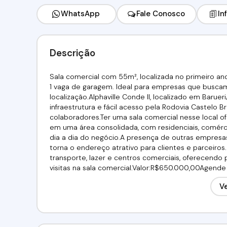
WhatsApp
Fale Conosco
In
Descrição
Sala comercial com 55m², localizada no primeiro an
1 vaga de garagem. Ideal para empresas que busca
localização.Alphaville Conde II, localizado em Barue
infraestrutura e fácil acesso pela Rodovia Castelo B
colaboradores.Ter uma sala comercial nesse local of
em uma área consolidada, com residenciais, comérci
dia a dia do negócio.A presença de outras empresa
torna o endereço atrativo para clientes e parceiros
transporte, lazer e centros comerciais, oferecendo
visitas na sala comercial.Valor:R$650.000,00Agende já 
Alfa Negócios.CRECI: 34.726-J
Ve