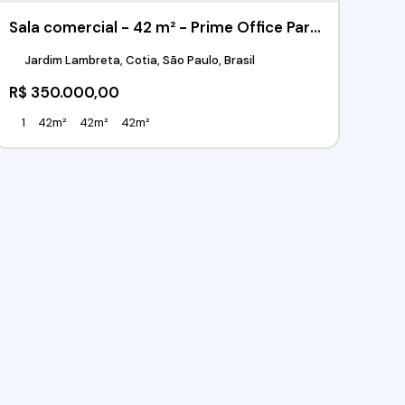
Sala comercial - 42 m² - Prime Office Park - Granja Viana - Cotia / SP
Jardim Lambreta, Cotia, São Paulo, Brasil
R$
350.000,00
1
42m²
42m²
42m²