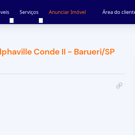
veis
Serviços
Área do client
Anunciar Imóvel
phaville Conde II - Barueri/SP