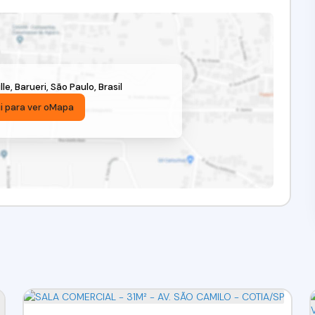
lle
,
Barueri
,
São Paulo
,
Brasil
i para ver o
Mapa