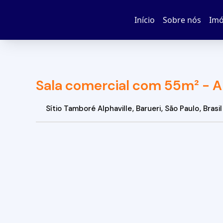
Início
Sobre nós
Imó
Sala comercial com 55m² - Al
Sítio Tamboré Alphaville
,
Barueri
,
São Paulo
,
Brasil