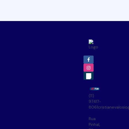
(11)
97417-
8061
cristianevalosi
Rua
Pinhal
,