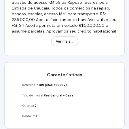
através do acesso KM 39 da Raposo Tavares, pela
Estrada de Caucaia. Todos os comércios na região,
bancos, escolas, acesso fácil para transporte. R$:
235.000,00 Aceita financiamento bancário. Utilize seu
FGTS!!! Aceita permuta em veículo R$50.000,00 e
assume parcelas. Aprovamos seu crédito habitacional
GRÁTIS! Venha conferir!Agende já a sua visita!(11)
Ver mais...
91359-7440 Imobiliária Alfa Negócios.CRECI: 34.726-J
Características
Referência:
819
(CS3172229V)
Tipo de Imóvel:
Residencial
»
Casa
Quartos:
2
Banheiro:
1