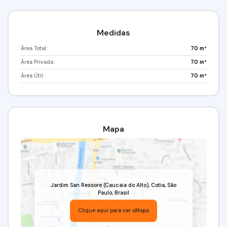
Medidas
Área Total:
70 m²
Área Privada:
70 m²
Área Útil:
70 m²
Mapa
Jardim San Ressore (Caucaia do Alto)
,
Cotia
,
São
Paulo
,
Brasil
Clique aqui para ver o
Mapa