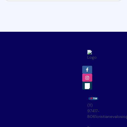
(11)
97417-
8061
cristianevalosi