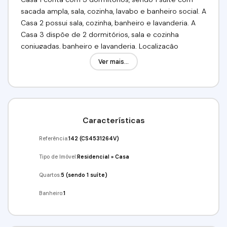
sacada ampla, sala, cozinha, lavabo e banheiro social. A
Casa 2 possui sala, cozinha, banheiro e lavanderia. A
Casa 3 dispõe de 2 dormitórios, sala e cozinha
conjugadas, banheiro e lavanderia. Localização
privilegiada, próxima ao Centro de Cotia,
Ver mais...
supermercados, bancos, escolas, hospital, terminal de
ônibus e amplo comércio.
Valor: R$ 600.000,00.
Venha conferir!
Agende sua visita pelos telefones (11) 95286-3605, (11)
Características
98211-2565 ou (11) 96139-3346. Imobiliária Alfa
Negócios.
Referência:
142
(CS4531264V)
CRECI: 34.726-J
Tipo de Imóvel:
Residencial
»
Casa
Quartos:
5 (sendo 1 suíte)
Banheiro:
1