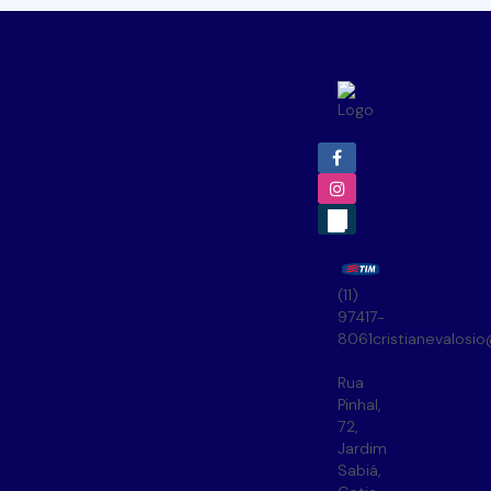
(11)
97417-
8061
cristianevalosi
Rua
Pinhal
,
72
,
Jardim
Sabiá
,