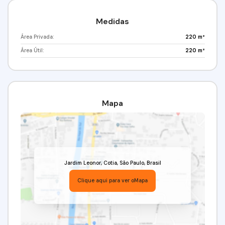
Medidas
Área Privada:
220 m²
Área Útil:
220 m²
Mapa
Jardim Leonor
,
Cotia
,
São Paulo
,
Brasil
Clique aqui para ver o
Mapa