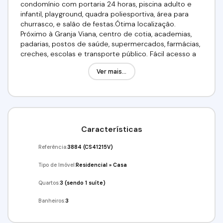
condomínio com portaria 24 horas, piscina adulto e
infantil, playground, quadra poliesportiva, área para
churrasco, e salão de festas.Ótima localização.
Próximo à Granja Viana, centro de cotia, academias,
padarias, postos de saúde, supermercados, farmácias,
creches, escolas e transporte público. Fácil acesso a
Raposo Tavares.Valor: R$ 650.000,00 Aceita
Ver mais...
financiamento bancário. Utilize seu FGTS!!Venha
conferir!!!Agende já a sua visita!!!(11) 98211-2565 / (11)
97414-8061Imobiliária Alfa Negócios.CRECI: 34.726-J
Características
Referência:
3884
(CS41215V)
Tipo de Imóvel:
Residencial
»
Casa
Quartos:
3 (sendo 1 suíte)
Banheiros:
3