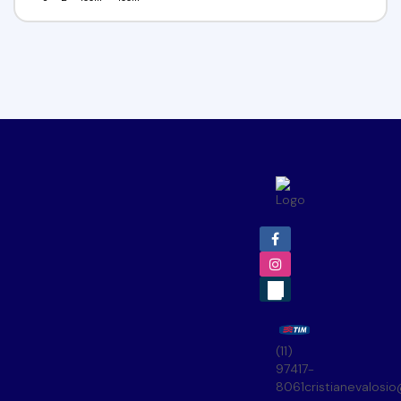
(11)
97417-
8061
cristianevalosi