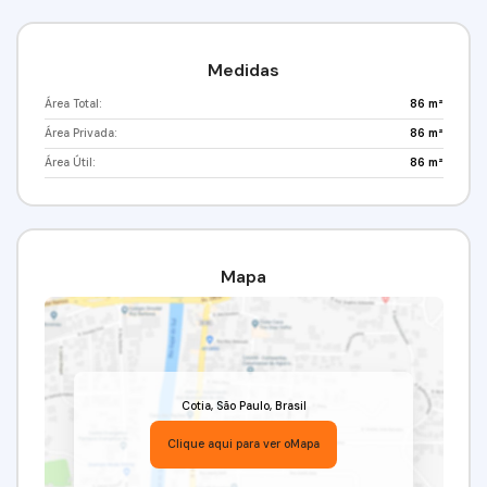
Medidas
Área Total:
86 m²
Área Privada:
86 m²
Área Útil:
86 m²
Mapa
Cotia
,
São Paulo
,
Brasil
Clique aqui para ver o
Mapa