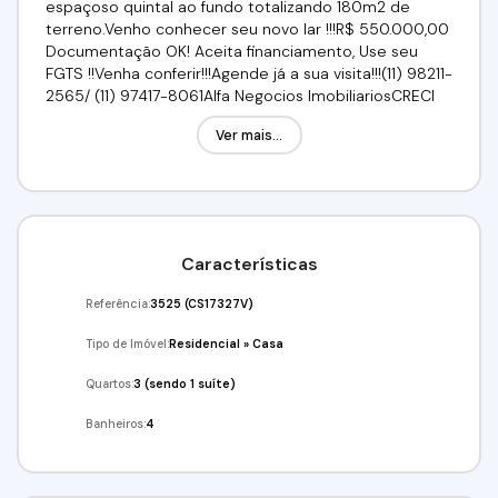
espaçoso quintal ao fundo totalizando 180m2 de
terreno.Venho conhecer seu novo lar !!!R$ 550.000,00
Documentação OK! Aceita financiamento, Use seu
FGTS !!Venha conferir!!!Agende já a sua visita!!!(11) 98211-
2565/ (11) 97417-8061Alfa Negocios ImobiliariosCRECI
34.726-J
Ver mais...
Características
Referência:
3525
(CS17327V)
Tipo de Imóvel:
Residencial
»
Casa
Quartos:
3 (sendo 1 suíte)
Banheiros:
4