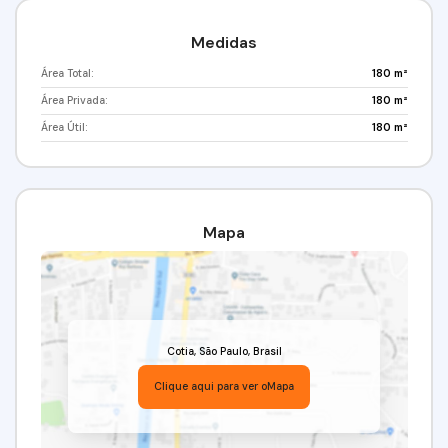
Medidas
Área Total:
180 m²
Área Privada:
180 m²
Área Útil:
180 m²
Mapa
Cotia
,
São Paulo
,
Brasil
Clique aqui para ver o
Mapa