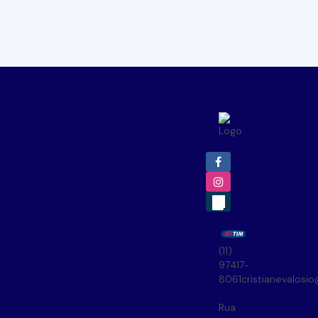
(11)
97417-
8061
cristianevalosi
Rua