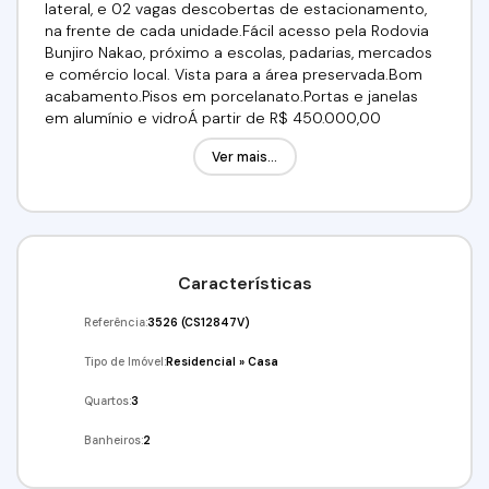
lateral, e 02 vagas descobertas de estacionamento,
na frente de cada unidade.Fácil acesso pela Rodovia
Bunjiro Nakao, próximo a escolas, padarias, mercados
e comércio local. Vista para a área preservada.Bom
acabamento.Pisos em porcelanato.Portas e janelas
em alumínio e vidroÁ partir de R$ 450.000,00
Documentao ok, Aceita financiamento bancário! Utilize
Ver mais...
seu FGTS!Agende ja sua visita !(11) 95332-7355 / (11)
97417-8061Alfa Negocios Imobiliarios CRECI 34726-J
Características
Referência:
3526
(CS12847V)
Tipo de Imóvel:
Residencial
»
Casa
Quartos:
3
Banheiros:
2