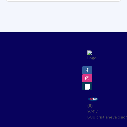
(11)
97417-
8061
cristianevalosi