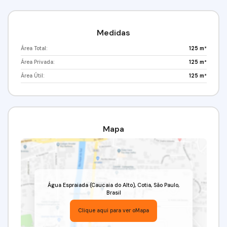
Medidas
Área Total:
125 m²
Área Privada:
125 m²
Área Útil:
125 m²
Mapa
Água Espraiada (Caucaia do Alto)
,
Cotia
,
São Paulo
,
Brasil
Clique aqui para ver o
Mapa