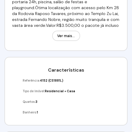
portaria 24h, piscina, salão de festas e
playground.Ótima localização com acesso pelo Km 28
da Rodovia Raposo Tavares, próximo ao Templo Zu Lai,
estrada Fernando Nobre, região muito tranquila e com
vasta área verde.Valor:R$3.500,00 o pacote já incluso
IPTU e CondominioAgende já a sua visita!!!(11) 98211-
Ver mais...
2565 / (11) 91359-7440Imobiliária Alfa Negócios.CRECI.
34.726-J
Características
Referência:
4152
(CS1881L)
Tipo de Imóvel:
Residencial
»
Casa
Quartos:
3
Banheiro:
1