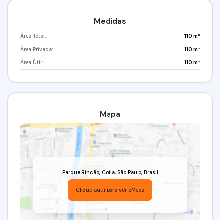
Medidas
Área Total:
110 m²
Área Privada:
110 m²
Área Útil:
110 m²
Mapa
Parque Rincão
,
Cotia
,
São Paulo
,
Brasil
Clique aqui para ver o
Mapa