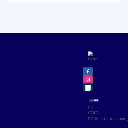
(11)
97417-
8061
cristianevalosi