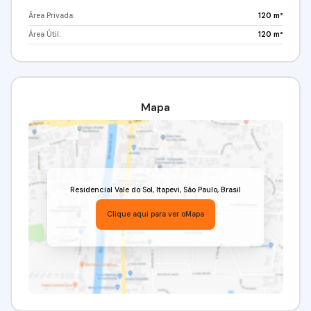
Área Privada:
120 m²
Área Útil:
120 m²
Mapa
Residencial Vale do Sol
,
Itapevi
,
São Paulo
,
Brasil
Clique aqui para ver o
Mapa