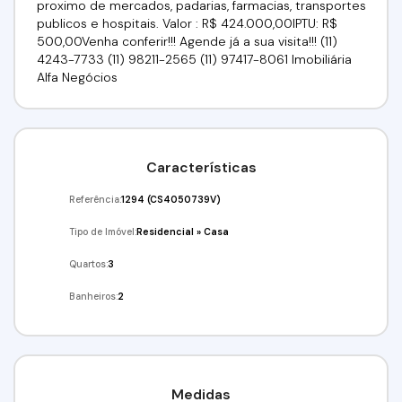
proximo de mercados, padarias, farmacias, transportes
publicos e hospitais. Valor : R$ 424.000,00IPTU: R$
500,00Venha conferir!!! Agende já a sua visita!!! (11)
4243-7733 (11) 98211-2565 (11) 97417-8061 Imobiliária
Alfa Negócios
Características
Referência:
1294
(CS4050739V)
Tipo de Imóvel:
Residencial
»
Casa
Quartos:
3
Banheiros:
2
Medidas