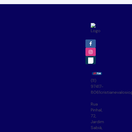
(11)
97417-
8061
cristianevalosi
Rua
Pinhal
,
72
,
Jardim
Sabiá
,