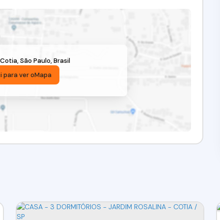
Cotia
,
São Paulo
,
Brasil
i para ver o
Mapa