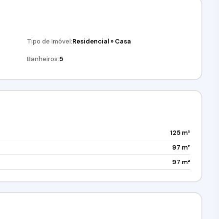
lém de acesso rápido à Rodovia Raposo Tavares, garantindo
Tipo de Imóvel:
Residencial
»
Casa
Banheiros:
5
125 m²
97 m²
97 m²