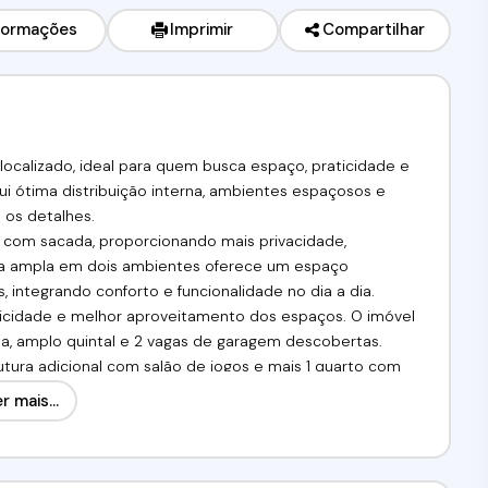
formações
Imprimir
Compartilhar
ocalizado, ideal para quem busca espaço, praticidade e
sui ótima distribuição interna, ambientes espaçosos e
 os detalhes.
s com sacada, proporcionando mais privacidade,
sala ampla em dois ambientes oferece um espaço
, integrando conforto e funcionalidade no dia a dia.
aticidade e melhor aproveitamento dos espaços. O imóvel
ta, amplo quintal e 2 vagas de garagem descobertas.
utura adicional com salão de jogos e mais 1 quarto com
área para hóspedes ou até mesmo um ambiente
r mais...
ao Centro de Cotia, em região com completa infraestrutura
padarias, supermercados, farmácias, postos de saúde,