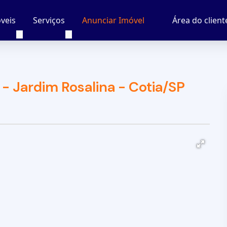
veis
Serviços
Área do client
Anunciar Imóvel
- Jardim Rosalina - Cotia/SP