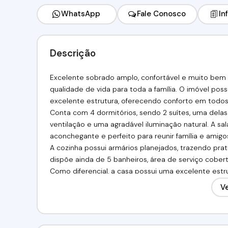
WhatsApp
Fale Conosco
In
Descrição
Excelente sobrado amplo, confortável e muito bem l
qualidade de vida para toda a família. O imóvel pos
excelente estrutura, oferecendo conforto em todos
Conta com 4 dormitórios, sendo 2 suítes, uma dela
ventilação e uma agradável iluminação natural. A 
aconchegante e perfeito para reunir família e amigos
A cozinha possui armários planejados, trazendo pr
dispõe ainda de 5 banheiros, área de serviço cober
Como diferencial, a casa possui uma excelente estr
banheiro, ideal para espaço de lazer, escritório, 
Ve
independente.
Localização privilegiada, próxima à Granja Viana e 
de comércio e serviços. Fácil acesso a academias, 