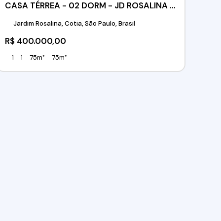
CASA TÉRREA - 02 DORM - JD ROSALINA - COTIA/SP
Jardim Rosalina, Cotia, São Paulo, Brasil
R$
400.000,00
1
1
75m²
75m²