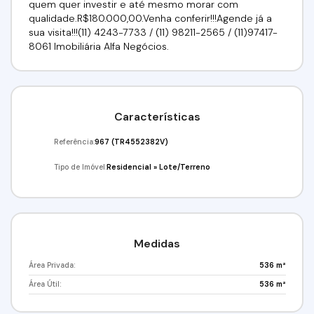
quem quer investir e até mesmo morar com
qualidade.R$180.000,00.Venha conferir!!!Agende já a
sua visita!!!(11) 4243-7733 / (11) 98211-2565 / (11)97417-
8061 Imobiliária Alfa Negócios.
Características
Referência:
967
(TR4552382V)
Tipo de Imóvel:
Residencial
»
Lote/Terreno
Medidas
Área Privada:
536 m²
Área Útil:
536 m²