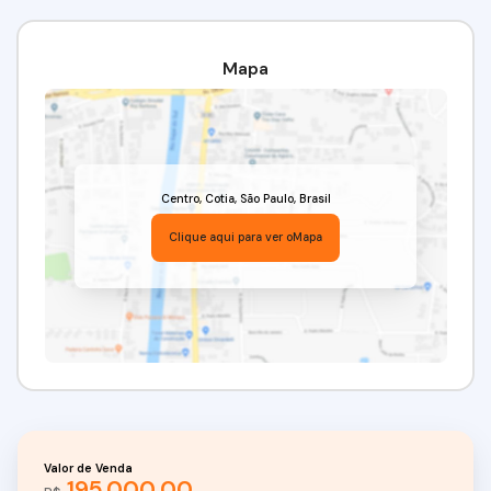
Mapa
Centro
,
Cotia
,
São Paulo
,
Brasil
Clique aqui para ver o
Mapa
Valor de Venda
195.000,00