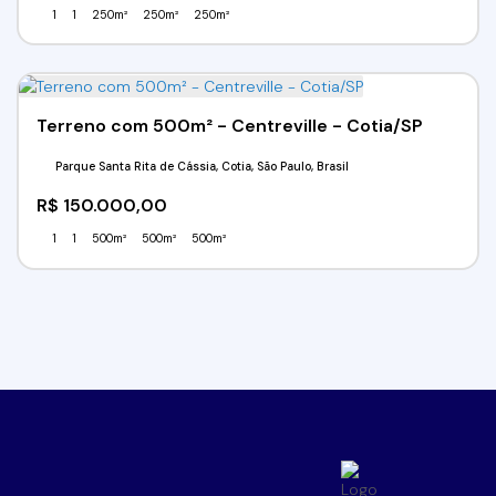
1
1
250m²
250m²
250m²
Terreno com 500m² - Centreville - Cotia/SP
Parque Santa Rita de Cássia, Cotia, São Paulo, Brasil
R$
150.000,00
1
1
500m²
500m²
500m²