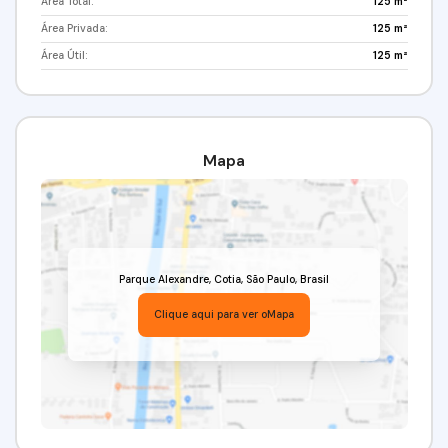
Área Total:
125 m²
Área Privada:
125 m²
Área Útil:
125 m²
Mapa
Parque Alexandre
,
Cotia
,
São Paulo
,
Brasil
Clique aqui para ver o
Mapa