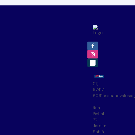
(11)
97417-
8061
cristianevalosi
Rua
Pinhal
,
72
,
Jardim
Sabiá
,