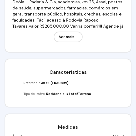
Deôla – Padaria & Cia, academias, km 26, Assaí, postos
de saúde, supermercados, farmácias, comércios em
geral, transporte público, hospitais, creches, escolas e
faculdades. Fácil acesso à Rodovia Raposo
Tavares!Valor:R$265.000,00 Venha conferir!!! Agende já
a sua visita!(11) 91359-7440 / (11) 4243-7733Imobiliária
Ver mais...
Alfa Negócios.CRECI: 34.726-J
Características
Referência:
3576
(TR3089V)
Tipo de Imóvel:
Residencial
»
Lote/Terreno
Medidas