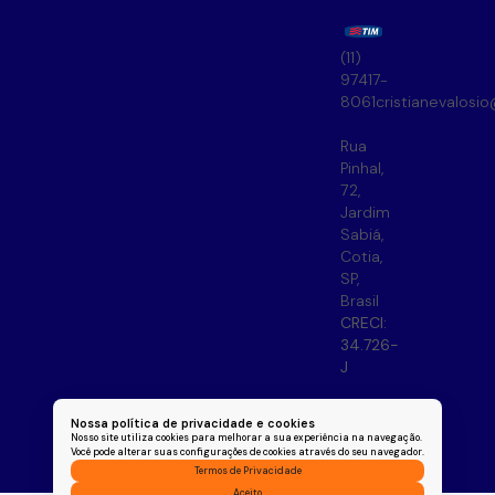
(11)
97417-
8061
cristianevalosi
Rua
Pinhal
,
72
,
Jardim
Sabiá
,
Cotia
,
SP
,
Brasil
CRECI:
34.726-
J
Nossa política de privacidade e cookies
Nosso site utiliza cookies para melhorar a sua experiência na navegação.
Você pode alterar suas configurações de cookies através do seu navegador.
Termos de Privacidade
Aceito