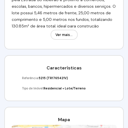
escolas, bancos, hipermercados e diversos serviços. O
lote possui 5,46 metros de frente, 25,00 metros de
comprimento e 5,00 metros nos fundos, totalizando
130,85m² de área total, ideal para construção
residencial ou investimento. O empreendimento
Ver mais...
oferece infraestrutura completa com academia,
bicicletário, playground, praças, iluminação pública, gás
encanado, rede de água potável, galerias pluviais e
centro comercial.
Características
Valor de R$ 70.000,00 à vista ou transferência de
parcelas, assumindo 132 parcelas no valor de 1.200,00.
Referência:
5215
(TR1765421V)
Excelente oportunidade de adquirir seu terreno
Tipo de Imóvel:
Residencial
»
Lote/Terreno
pronto para construir em ótima localização.
Venha conferir!!! Agende já a sua visita!
(11) 97417-8061 // (11) 98211-2565
Imobiliária Alfa Negócios.
Mapa
CRECI: 34.726-J