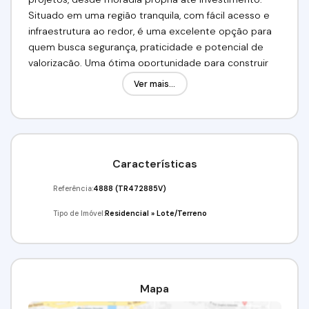
Situado em uma região tranquila, com fácil acesso e
infraestrutura ao redor, é uma excelente opção para
quem busca segurança, praticidade e potencial de
valorização. Uma ótima oportunidade para construir
ou investir em um local bem localizado e promissor.
Ver mais...
Valor de venda: R$ 250.000,00Venha conferir!!!
Agende já a sua visita!(11) 97417-8061
Imobiliária Alfa Negócios.
CRECI: 34.726-J
Características
Referência:
4888
(TR472885V)
Tipo de Imóvel:
Residencial
»
Lote/Terreno
Mapa