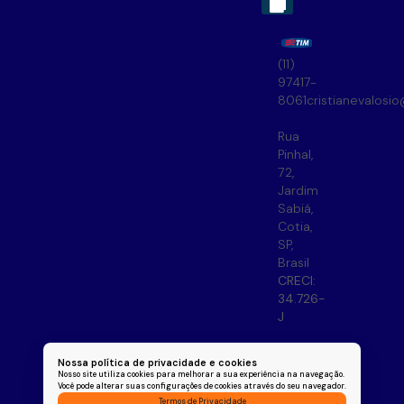
(11)
97417-
8061
cristianevalosi
Rua
Pinhal
,
72
,
Jardim
Sabiá
,
Cotia
,
SP
,
Brasil
CRECI:
34.726-
J
Nossa política de privacidade e cookies
Nosso site utiliza cookies para melhorar a sua experiência na navegação.
Você pode alterar suas configurações de cookies através do seu navegador.
Termos de Privacidade