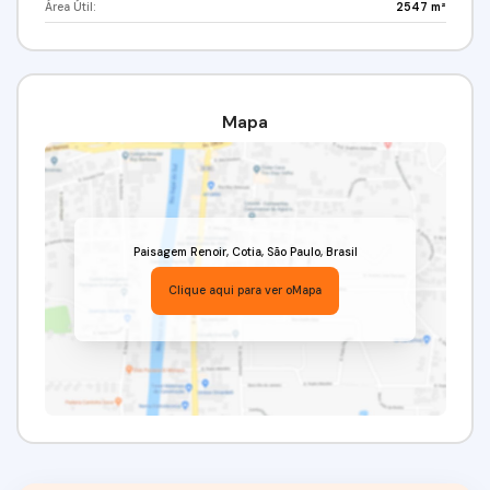
Área Útil:
2547 m²
Mapa
Paisagem Renoir
,
Cotia
,
São Paulo
,
Brasil
Clique aqui para ver o
Mapa