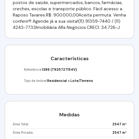
postos de saúde, supermercados, bancos, farmácias,
creches, escolas e transporte público. Fácil acesso a
Raposo Tavares.R$: 900.000,00Aceita permuta. Venha
conferir!!! Agende já a sua visita!(11) 91359-7440 / (11)
4243-7733Imobiliária Alfa Negócios.CRECI: 34.726-J
Características
Referência:
1389
(TR35727154V)
Tipo de Imóvel:
Residencial
»
Lote/Terreno
Medidas
Área Total:
2547 m²
Área Privada:
2547 m²