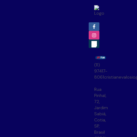
(11)
97417-
8061
cristianevalosi
Rua
Pinhal
,
72
,
Jardim
Sabiá
,
Cotia
,
SP
,
Brasil