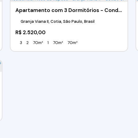
Apartamento com 3 Dormitórios - Condomínio Residencial Altos da Raposo- Granja Viana II - Cotia / SP
Granja Viana II, Cotia, São Paulo, Brasil
R$
2.520,00
3
2
70m²
1
70m²
70m²