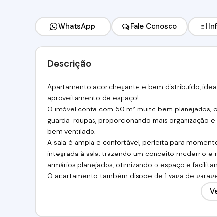
WhatsApp
Fale Conosco
In
Descrição
Apartamento aconchegante e bem distribuído, ideal
aproveitamento de espaço!
O imóvel conta com 50 m² muito bem planejados, o
guarda-roupas, proporcionando mais organização e c
bem ventilado.
A sala é ampla e confortável, perfeita para momento
integrada à sala, trazendo um conceito moderno e 
armários planejados, otimizando o espaço e facilitan
O apartamento também dispõe de 1 vaga de garagem
Valor de locação: R$ 1.700,00
Ve
Venha conferir!!! Agende já a sua visita!
(11) 97417-8061 // (11) 98211-2565