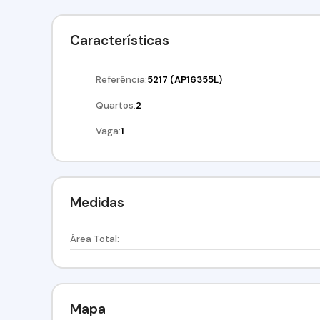
Imobiliária Alfa Negócios.
CRECI: 34.726-J
Características
Referência:
5217
(AP16355L)
Quartos:
2
Vaga:
1
Medidas
Área Total:
Mapa