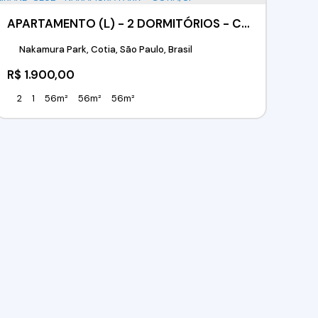
APARTAMENTO (L) - 2 DORMITÓRIOS - CONDOMÍNIO GRAND CLUB -NAKAMURA PARK - COTIA/SP
Nakamura Park, Cotia, São Paulo, Brasil
R$
1.900,00
2
1
56m²
56m²
56m²