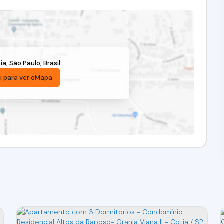
ia
,
São Paulo
,
Brasil
i para ver o
Mapa