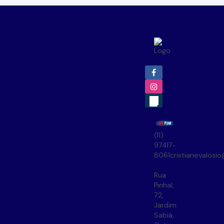
(11)
97417-
8061
cristianevalosi
Rua
Pinhal
,
72
,
Jardim
Sabiá
,