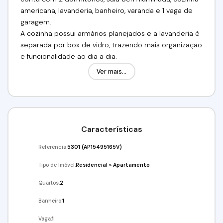
americana, lavanderia, banheiro, varanda e 1 vaga de
garagem.
A cozinha possui armários planejados e a lavanderia é
separada por box de vidro, trazendo mais organização
e funcionalidade ao dia a dia.
O condomínio oferece uma infraestrutura completa
Ver mais...
de lazer e segurança, com piscina, salão de festas,
churrasqueira, espaço pet, playground infantil, quadras
esportivas, mercadinho 24 horas e portaria 24 horas.
Além disso, conta com vigia noturno e sistema de
monitoramento por câmeras em todo o condomínio,
Características
garantindo tranquilidade total aos moradores.
Referência:
5301
(AP15495165V)
Valor de venda: R$ 240.000,00
Tipo de Imóvel:
Residencial
»
Apartamento
Venha conferir!!! Agende já a sua visita!
Quartos:
2
(11) 97417-8061 // (11) 98211-2565
Banheiro:
1
Imobiliária Alfa Negócios.
CRECI: 34.726-J
Vaga:
1