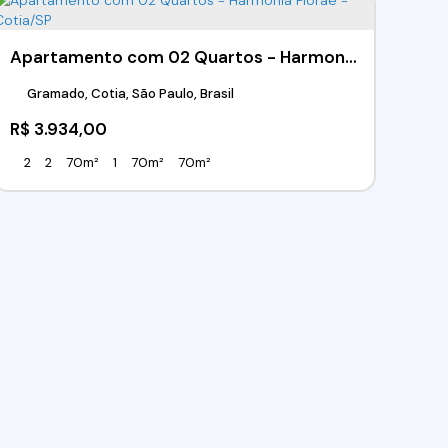
Apartamento com 02 Quartos - Harmonia Florae - Cotia/SP
Gramado, Cotia, São Paulo, Brasil
R$
3.934,00
2
2
70m²
1
70m²
70m²