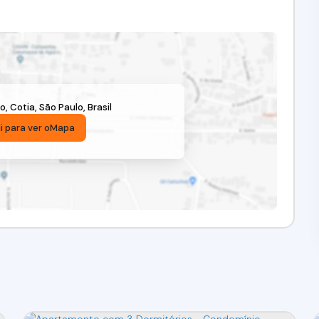
to
,
Cotia
,
São Paulo
,
Brasil
i para ver o
Mapa