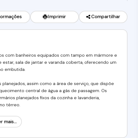
formações
Imprimir
Compartilhar
mbos com banheiros equipados com tampo em mármore e
 de estar, sala de jantar e varanda coberta, oferecendo um
ão embutida.
s planejados, assim como a área de serviço, que dispõe
aquecimento central de água a gás de passagem. Os
ários planejados fixos da cozinha e lavanderia,
no térreo.
pela ampla área de lazer, que inclui piscinas, quadra
r mais...
d, quiosque gourmet e área pet, tudo integrado a um
ilo e agradável.