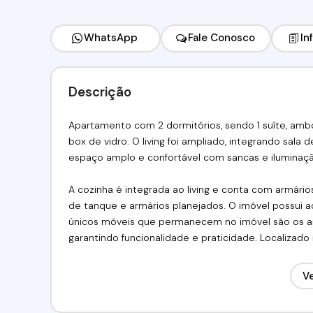
WhatsApp
Fale Conosco
In
Descrição
Apartamento com 2 dormitórios, sendo 1 suíte, a
box de vidro. O living foi ampliado, integrando sala
espaço amplo e confortável com sancas e iluminaç
A cozinha é integrada ao living e conta com armário
de tanque e armários planejados. O imóvel possui 
únicos móveis que permanecem no imóvel são os arm
garantindo funcionalidade e praticidade. Localizado 
O Residencial Bosque Clube, em Cotia/SP, se destaca 
Ve
poliesportiva, academia, salão de festas, playgroun
bosque natural que proporciona um ambiente tranqu