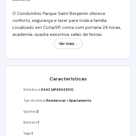
O Condomínio Parque Saint Benjamin oferece
conforto, segurança e lazer para toda a família.
Localizado em Cotia/SP, conta com portaria 24 horas,
academia, quadra esportiva, salão de festas,
churrasqueira e playground, proporcionando
Ver mais...
praticidade e qualidade de vida aos moradores.
O condomínio possui apartamentos de 2 dormitórios,
com ambientes bem distribuídos e estrutura
completa para quem busca morar em um local
tranquilo e organizado.
Características
Além das áreas de lazer, o empreendimento conta
com áreas verdes e espaços de convivência, ideal
Referência:
5442
(AP493430V)
para famílias que valorizam segurança e bem-estar no
Tipo de Imóvel:
Residencial
»
Apartamento
dia a dia.
Quartos:
2
Valor:R$250.000,00 Aceita Financiamento! Utilize seu
Banheiro:
1
FGTS!!
Vaga:
1