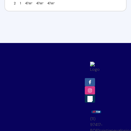
2
1
47m²
47m²
47m²
(11)
97417-
8061
cristianevalosi