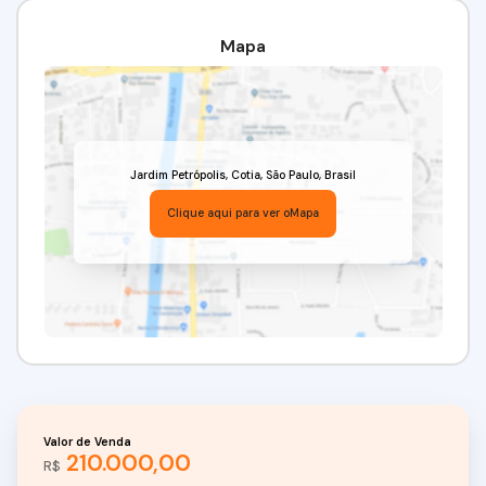
Imobiliária Alfa Negócios.CRECI: 34.726-J
Mapa
Jardim Petrópolis
,
Cotia
,
São Paulo
,
Brasil
Clique aqui para ver o
Mapa
Valor de Venda
210.000,00
R$