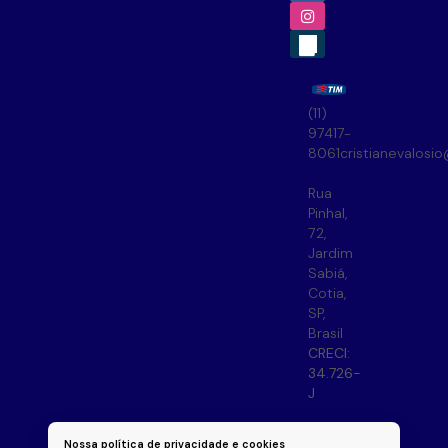
(11)
97417-
8061
cristianevalosi
Rua
Pinhal
,
72
,
Jardim
Sabiá
,
Cotia
,
SP
,
Brasil
CRECI:
34.726-
J
Nossa política de privacidade e cookies