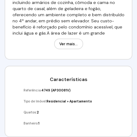
incluindo armários de cozinha, cômoda e cama no
quarto de casal, além de geladeira e fogão,
oferecendo um ambiente completo e bem distribuído
no 4º andar, em prédio sem elevador. Seu custo-
benefício é reforçado pelo condomínio acessível, que
inclui água e gás.A área de lazer é um grande
diferencial, oferecendo piscina para momentos de
Ver mais...
diversão e descanso, perfeita para quem valoriza
bem-estar sem sair de casa. Além disso, a portaria 24
horas garante segurança reforçada, trazendo
tranquilidade tanto para moradores quanto para
visitantes, tornando o condomínio ainda mais atrativo
para famílias e investidores.A localização estratégica
Características
agrega ainda mais valor, proporcionando fácil acesso
ao comércio local, serviços essenciais e vias
Referência:
4749
(AP30081V)
importantes da região. Um imóvel pronto para morar,
completo e muito bem situado, ideal para quem
Tipo de Imóvel:
Residencial
»
Apartamento
busca praticidade, lazer, segurança e uma excelente
oportunidade por um ótimo preço.Requisitos: Não
Quartos:
2
possuir restrição SPC/SERASA, comprovar renda e dar
Banheiro:
1
a garantia de 03 depósitos (aceita parcelamento em
até 12x no cartão de crédito) OU fiador OU seguro