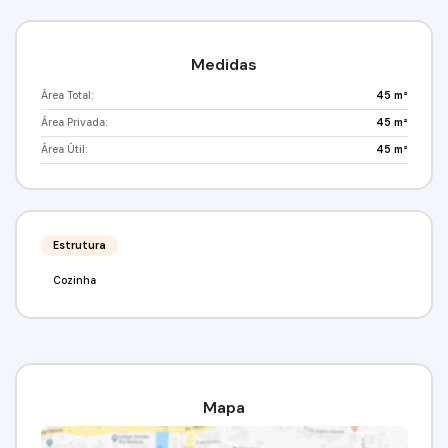
fiança.Valor:R$ 183.000,00 Condomínio 400 incluso
água e gásVenha conferir!!! Agende já a sua visita!(11)
97417-8061 (11 982112565Imobiliária Alfa
Negócios.CRECI: 34.726-J
Medidas
Área Total:
45 m²
Área Privada:
45 m²
Área Útil:
45 m²
Estrutura
Cozinha
Mapa