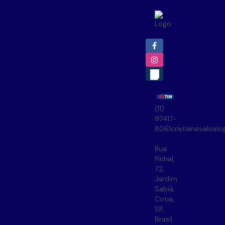
(11)
97417-
8061
cristianevalosi
Rua
Pinhal
,
72
,
Jardim
Sabiá
,
Cotia
,
SP
,
Brasil