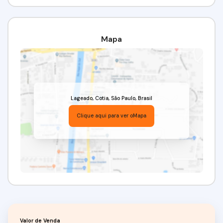
Imobiliária Alfa Negócios.
CRECI: 34.726-J.
Mapa
Lageado
,
Cotia
,
São Paulo
,
Brasil
Clique aqui para ver o
Mapa
Valor de Venda