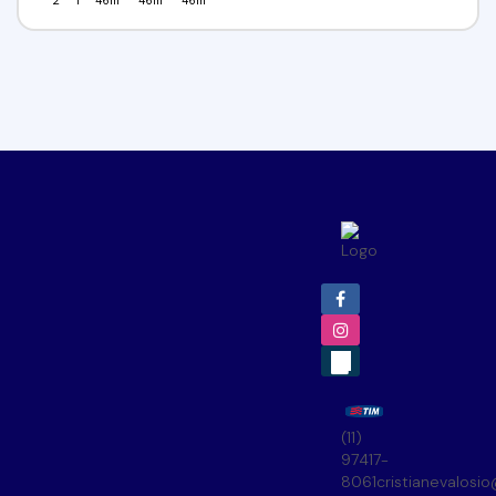
2
1
46m²
46m²
46m²
(11)
97417-
8061
cristianevalosi