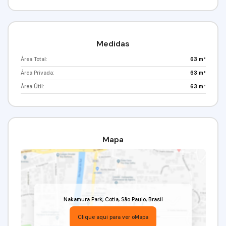
Medidas
Área Total:
63 m²
Área Privada:
63 m²
Área Útil:
63 m²
Mapa
Nakamura Park
,
Cotia
,
São Paulo
,
Brasil
Clique aqui para ver o
Mapa