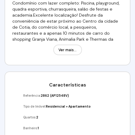
Condomínio com lazer completo: Piscina, playground,
quadra esportiva, churrasqueira, salão de festas e
academia.Excelente localização! Desfrute da
conveniência de estar próximo ao Centro da cidade
de Cotia, do comércio local, a pesqueiros,
restaurantes e a apenas 10 minutos de carro do
shopping Granja Viana, Animalia Park e Thermas da
Mata. Além disso, aproveite a vista para a natureza em
Ver mais...
uma área arborizada. Bairro tranquilo e com muito
verde. R$ 290.000,00 Aceita Financiamento Bancário!!!
Utilize seu FGTS!!! Venha conferir!!! Agende já sua
visita!!! (11) 95332-7355 /(11)4243-7733 Imobiliária Alfa
Negócios CRECI 34.726-J
Características
Referência:
2862
(AP12548V)
Tipo de Imóvel:
Residencial
»
Apartamento
Quartos:
2
Banheiro:
1