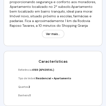
proporcionando segurança e conforto aos moradores,
Apartamento localizado no 2º subsolo.Apartamento
bem localizado em bairro tranquilo, ideal para morar.
Imóvel novo, situado próximo a escolas, farmácias e
padarias. Fica a aproximadamente 1 km da Rodovia
Raposo Tavares, a 10 minutos do Shopping Granja
Vianna e a 15 minutos do centro de Cotia. Não aceita
Ver mais...
animais de estimação.O condomínio Top Life Granja
Vianna, localizado no Jardim Barro Branco, Cotia,
oferece segurança com portaria 24 horas, acesso
controlado, monitoramento por câmeras e ronda
motorizada. Em relação ao lazer, dispõe de piscinas
adulto e infantil, deck molhado, cinema, game center,
Características
salão de festas, espaço gourmet, pergolado, redário,
academia, quadra gramada, playground, pet place,
Referência:
4169
(AP43954L)
pomar, praça de picnic, churrasqueira, car wash,
bicicletário e vagas para deficientes. Essas áreas
Tipo de Imóvel:
Residencial
»
Apartamento
foram planejadas para proporcionar lazer e
convivência em um ambiente seguro e agradável,
Quartos:
2
tornando o condomínio uma excelente opção para
Banheiro:
1
quem busca qualidade de vida.Valor:R$3.000,00
Incluso IPTU, água, gás e condomínio.Venha conferir!!!