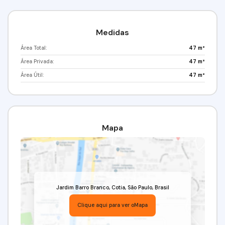
Agende já a sua visita!(11) 98211-2565 / (11) 97417-
8061Imobiliária Alfa Negócios.CRECI: 34.726-J
Medidas
Área Total:
47 m²
Área Privada:
47 m²
Área Útil:
47 m²
Mapa
Jardim Barro Branco
,
Cotia
,
São Paulo
,
Brasil
Clique aqui para ver o
Mapa