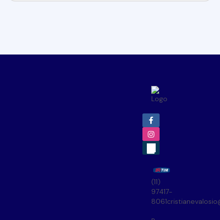
(11)
97417-
8061
cristianevalosi