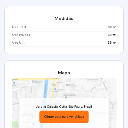
Medidas
Área Total:
39 m²
Área Privada:
39 m²
Área Útil:
39 m²
Mapa
Jardim Caiapiá
,
Cotia
,
São Paulo
,
Brasil
Clique aqui para ver o
Mapa