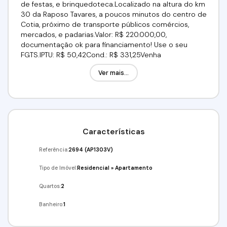
de festas, e brinquedoteca.Localizado na altura do km
30 da Raposo Tavares, a poucos minutos do centro de
Cotia, próximo de transporte públicos comércios,
mercados, e padarias.Valor: R$ 220.000,00,
documentação ok para financiamento! Use o seu
FGTS.IPTU: R$ 50,42Cond.: R$ 331,25Venha
conferir!!!Agende já a sua visita!!!(11) 4243-7733 (11)
Ver mais...
95332-7355 - (11)97417-8061Imobiliária Alfa Negócios.
Características
Referência:
2694
(AP1303V)
Tipo de Imóvel:
Residencial
»
Apartamento
Quartos:
2
Banheiro:
1