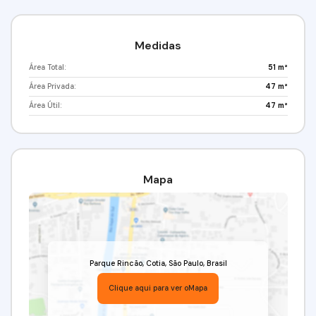
Medidas
Área Total:
51 m²
Área Privada:
47 m²
Área Útil:
47 m²
Mapa
Parque Rincão
,
Cotia
,
São Paulo
,
Brasil
Clique aqui para ver o
Mapa