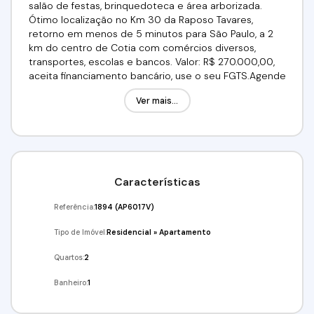
salão de festas, brinquedoteca e área arborizada.
Ótimo localização no Km 30 da Raposo Tavares,
retorno em menos de 5 minutos para São Paulo, a 2
km do centro de Cotia com comércios diversos,
transportes, escolas e bancos. Valor: R$ 270.000,00,
aceita financiamento bancário, use o seu FGTS.Agende
já a sua visita!!!Venha conferir!!!Agende já a sua visita!!!
Ver mais...
(11) 99267-6428 / (11) 98211-2565 / Imobiliária Alfa
Negócios.CRECI. 34.726-J
Características
Referência:
1894
(AP6017V)
Tipo de Imóvel:
Residencial
»
Apartamento
Quartos:
2
Banheiro:
1