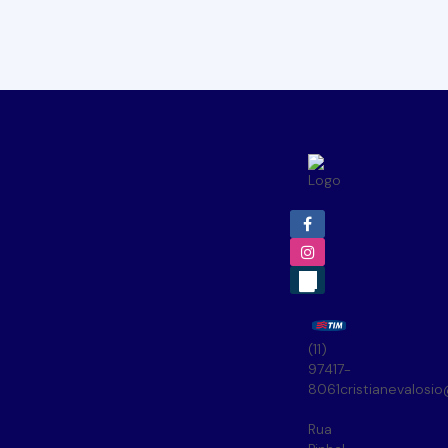
(11)
97417-
8061
cristianevalosi
Rua