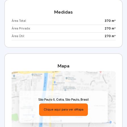
Medidas
Área Total:
370 m²
Área Privada:
270 m²
Área Útil:
270 m²
Mapa
São Paulo II
,
Cotia
,
São Paulo
,
Brasil
Clique aqui para ver o
Mapa