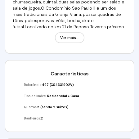
churrasqueira, quintal, duas salas podendo ser salão e
sala de jogos.O Condomínio São Paulo II é um dos
mais tradicionais da Granja Viana, possui quadras de
tênis, poliesportivas, vôlei, bocha, skate
futsal.Localizado no km 21 da Raposo Tavares próximo
aos shoppings da Granja Viana, The Square, aos
Ver mais...
Supermercados BIG, Pão de Açucar e St
Marche.R$1.300.000,00 Aceita financiamento
bancário! Utilize seu FGTS!!!Venha conferir!!!Agende já a
sua visita!(11) 4243-7733/ (11) 982111-2565 / (11) 96139-
3346Imobiliária Alfa Negócios.
Características
Referência:
497
(CS4331902V)
Tipo de Imóvel:
Residencial
»
Casa
Quartos:
5 (sendo 2 suítes)
Banheiros:
2