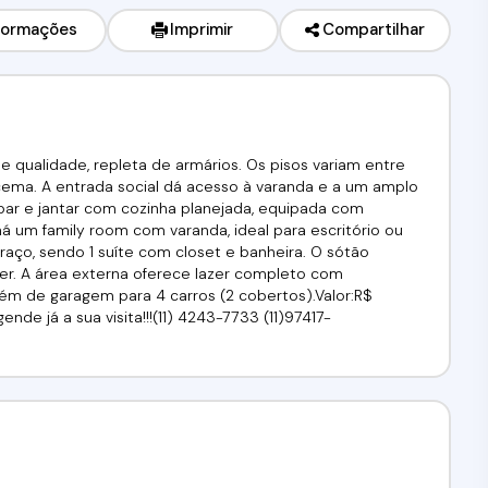
formações
Imprimir
Compartilhar
ualidade, repleta de armários. Os pisos variam entre
cema. A entrada social dá acesso à varanda e a um amplo
, bar e jantar com cozinha planejada, equipada com
á um family room com varanda, ideal para escritório ou
raço, sendo 1 suíte com closet e banheira. O sótão
ier. A área externa oferece lazer completo com
além de garagem para 4 carros (2 cobertos).Valor:R$
nde já a sua visita!!!(11) 4243-7733 (11)97417-