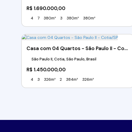
R$
1.690.000,00
4
7
380m²
3
380m²
380m²
Casa com 04 Quartos - São Paulo II - Cotia/SP
São Paulo II, Cotia, São Paulo, Brasil
R$
1.450.000,00
4
3
326m²
2
384m²
326m²