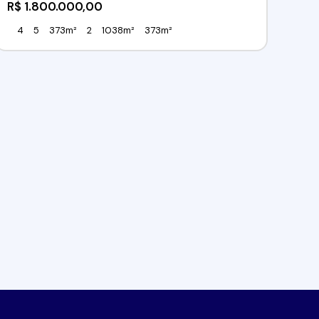
R$
1.800.000,00
4
5
373m²
2
1038m²
373m²