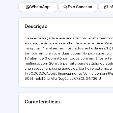
WhatsApp
Fale Conosco
In
Descrição
Casa envidraçada e avarandada com acabamento de q
ardósia, cerâmica e assoalho de madeira Ipê e Mira
living com 4 ambientes integrados: estar, lareira/TV
tampos em granito e duas cubas. No piso superior, h
TV, além de 3 dormitórios, todos com armários e ter
multiuso, com 20m², é perfeito para estúdio ou atel
churrasqueira, piscina aquecida, banheiro externo, 
1.780.000,00Aceita financiamento Venha conferir!!!Age
8061Imobiliária Alfa Negócios.CRECI: 34.726-J
Características