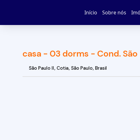
Início
Sobre nós
Imó
casa - 03 dorms - Cond. São 
São Paulo II
,
Cotia
,
São Paulo
,
Brasil