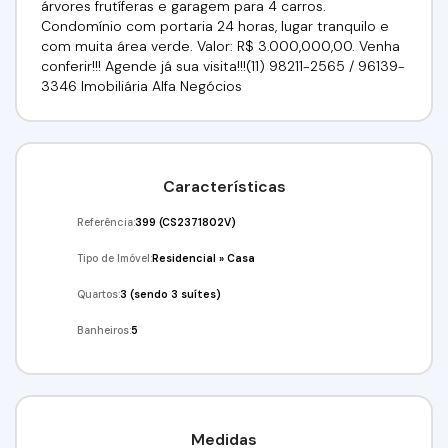
árvores frutíferas e garagem para 4 carros.
Condomínio com portaria 24 horas, lugar tranquilo e
com muita área verde. Valor: R$ 3.000,000,00. Venha
conferir!!! Agende já sua visita!!!(11) 98211-2565 / 96139-
3346 Imobiliária Alfa Negócios
Características
Referência:
399
(CS2371802V)
Tipo de Imóvel:
Residencial
»
Casa
Quartos:
3 (sendo 3 suítes)
Banheiros:
5
Medidas