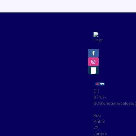
(11)
97417-
8061
cristianevalosi
Rua
Pinhal
,
72
,
Jardim