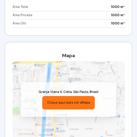
Área Total:
1000 m²
Área Privada:
1000 m²
Área Útil:
1000 m²
Mapa
Granja Viana II
,
Cotia
,
São Paulo
,
Brasil
Clique aqui para ver o
Mapa