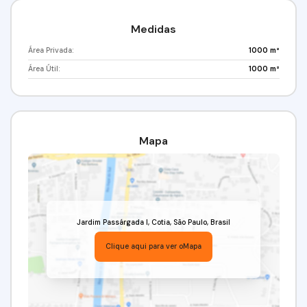
Negócios.
Medidas
Área Privada:
1000 m²
Área Útil:
1000 m²
Mapa
Jardim Passárgada I
,
Cotia
,
São Paulo
,
Brasil
Clique aqui para ver o
Mapa