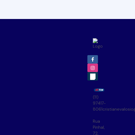
(11)
97417-
8061
cristianevalosi
Rua
Pinhal
,
72
,