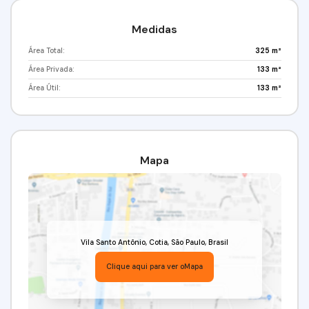
Medidas
Área Total:
325 m²
Área Privada:
133 m²
Área Útil:
133 m²
Mapa
Vila Santo Antônio
,
Cotia
,
São Paulo
,
Brasil
Clique aqui para ver o
Mapa