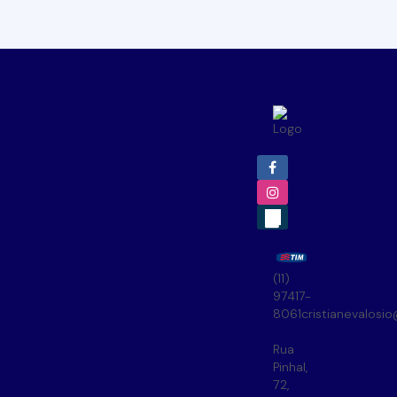
(11)
97417-
8061
cristianevalosi
Rua
Pinhal
,
72
,