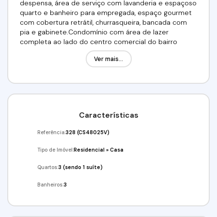
despensa, área de serviço com lavanderia e espaçoso
quarto e banheiro para empregada, espaço gourmet
com cobertura retrátil, churrasqueira, bancada com
pia e gabinete.Condomínio com área de lazer
completa ao lado do centro comercial do bairro
(academias, supermercados, farmácias, pizzarias,
Ver mais...
postos de gasolina, próximo à rodovia Raposo Tavares
e de fácil acesso ao Rodoanel.Agende já sua visita!
(11)9.4583.0058 Rita Pinheiro/ (11)9.8211.2565 Cristiane
Características
Referência:
328
(CS48025V)
Tipo de Imóvel:
Residencial
»
Casa
Quartos:
3 (sendo 1 suíte)
Banheiros:
3