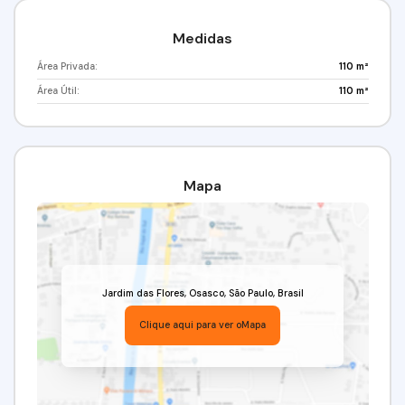
Medidas
Área Privada:
110 m²
Área Útil:
110 m²
Mapa
Jardim das Flores
,
Osasco
,
São Paulo
,
Brasil
Clique aqui para ver o
Mapa