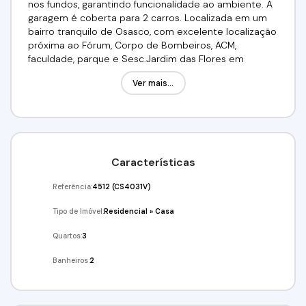
nos fundos, garantindo funcionalidade ao ambiente. A
garagem é coberta para 2 carros. Localizada em um
bairro tranquilo de Osasco, com excelente localização
próxima ao Fórum, Corpo de Bombeiros, ACM,
faculdade, parque e Sesc.Jardim das Flores em
Osasco/SP é um bairro agradável, com ruas
Ver mais...
arborizadas e bastante tranquilo e com uma ótima
segurança, excelente para famílias. Oferece boa
infraestrutura de serviços, com comércios locais
variados, escolas, hospitais e praças para lazer. Está
bem localizado, com fácil acesso a avenidas principais,
transporte público eficiente e proximidade a centros
Características
importantes da cidade. A sensação é de bairro que
equilibra conveniência urbana com qualidade de
Referência:
4512
(CS4031V)
vida.Valor:R$495.000,00Agende já a sua visita!!!(11)
98211-2565 / (11) 97417-8061Imobiliária Alfa
Tipo de Imóvel:
Residencial
»
Casa
Negócios.CRECI. 34.726-J
Quartos:
3
Banheiros:
2