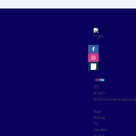
(11)
97417-
8061
cristianevalosi
Rua
Pinhal
,
72
,
Jardim
Sabiá
,