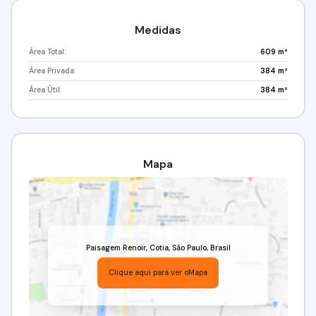
Medidas
Área Total:
609 m²
Área Privada:
384 m²
Área Útil:
384 m²
Mapa
Paisagem Renoir
,
Cotia
,
São Paulo
,
Brasil
Clique aqui para ver o
Mapa