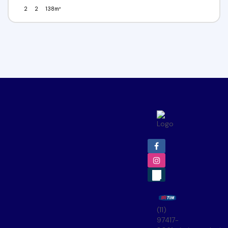
2
2
138m²
(11)
97417-