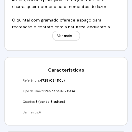
churrasqueira, perfeita para momentos de lazer.
O quintal com gramado oferece espaço para
recreação e contato com a natureza, enquanto a
garagem acomoda 4 veículos, sendo 3 cobertas. É
Ver mais...
uma opção completa que une elegância, praticidade
e qualidade de vida.
Valor da locação: R$ 17.000,00 (pacote)
Características
Agende já a sua visita!!!
Referência:
4728
(CS4110L)
(11) 98211-2565 / (11) 97417-8061
Tipo de Imóvel:
Residencial
»
Casa
Imobiliária Alfa Negócios.
Quartos:
3 (sendo 3 suítes)
CRECI: 34.726-J.
Banheiros:
4