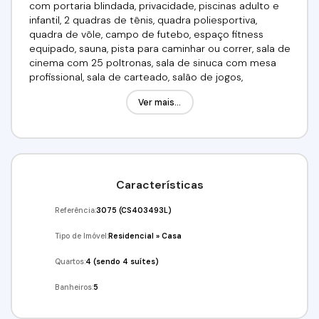
com portaria blindada, privacidade, piscinas adulto e
infantil, 2 quadras de tênis, quadra poliesportiva,
quadra de vôle, campo de futebo, espaço fitness
equipado, sauna, pista para caminhar ou correr, sala de
cinema com 25 poltronas, sala de sinuca com mesa
profissional, sala de carteado, salão de jogos,
brinquedoteca, salão de festas, playground e
Ver mais...
arborização.Localização privilegiada, próximo ao
Shopping Granja Vianna, Open Mall The Square, Dona
Deôla - Padaria & Cia, academias, postos de saúde,
supermercados, farmácias, transporte publico,
hospitais, creches escolas, faculdades. Fácil acesso a
Raposo Tavares!Requisitos: 03 Depósitos de Garantia,
Características
Fiador ou Seguro - Fiança, não possuir restrição
SPC/SERASA e comprovar renda no valor de 03
Referência:
3075
(CS403493L)
aluguéis.Valor:R$: 20.000,00Venha conferir!!! Agende já
a sua visita!(11) (11)97417-8061 / (11) 4243-
Tipo de Imóvel:
Residencial
»
Casa
7733Imobiliária Alfa Negócios.CRECI: 34.726-J
Quartos:
4 (sendo 4 suítes)
Banheiros:
5