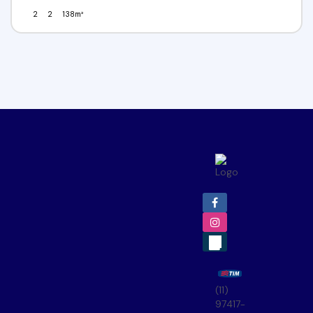
2
2
138m²
(11)
97417-