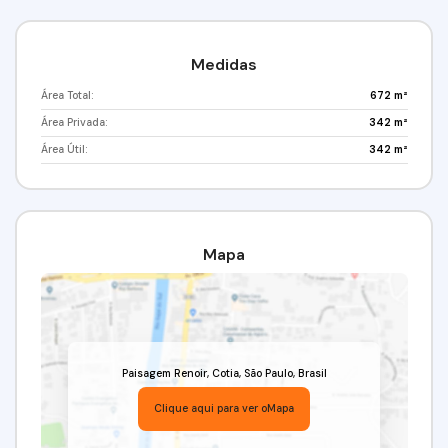
Medidas
Área Total:
672 m²
Área Privada:
342 m²
Área Útil:
342 m²
Mapa
Paisagem Renoir
,
Cotia
,
São Paulo
,
Brasil
Clique aqui para ver o
Mapa