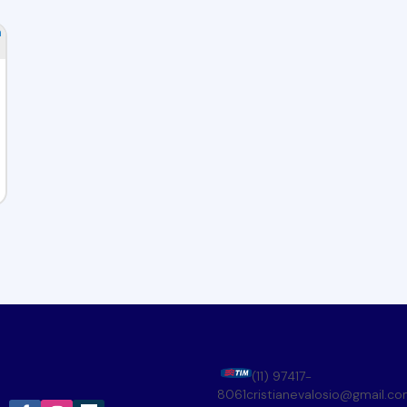
(11) 97417-
8061
cristianevalosio@gmail.c