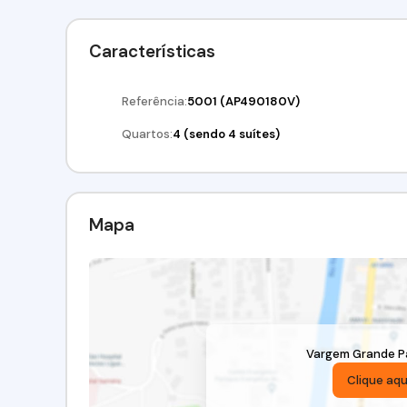
dia sem abrir mão do alto padrão. Valor de venda: R$ 
97417-8061 // (11) 98211-2565Imobiliária Alfa Negócio
Características
Referência:
5001
(AP490180V)
Quartos:
4 (sendo 4 suítes)
Mapa
Vargem Grande Pa
Clique aqu