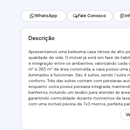
WhatsApp
Fale Conosco
In
Descrição
Apresentamos uma belíssima casa térrea de alto pad
qualidade de vida. O imóvel já está em fase de habi
e integração entre os ambientes, valorizando cada
m² e 285 m² de área construída, a casa possui uma 
iluminados e funcionais. São 4 suítes, sendo 1 suít
conforto. Três das suítes contam com persianas au
enquanto outra possui persiana integrada, mantend
banheiros, incluindo um lavabo para atender às área
garantindo comodidade durante momentos de lazer.
com uma incrível piscina de 7x3 metros, perfeita p
disso, o imóvel está localizado em frente à área de 
Ve
opções como quadra de tênis, academia equipada e
completa de bem-estar e entretenimento.Por ser um
acessibilidade, sendo uma excelente opção tanto pa