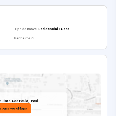
1.390.000,00Venha conferir!!! Agende já a sua visita!(11)
s.CRECI: 34.726-J
Tipo de Imóvel:
Residencial
»
Casa
Banheiros:
6
ulista
,
São Paulo
,
Brasil
i para ver o
Mapa