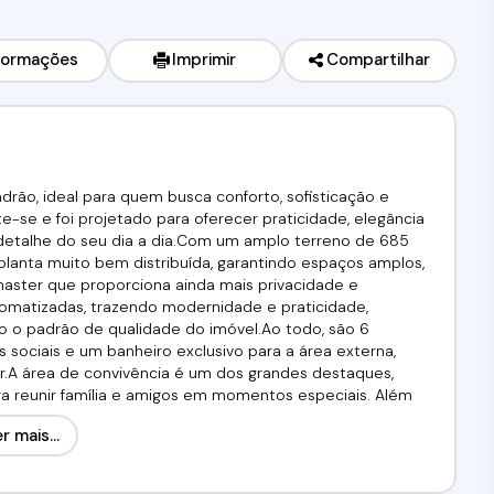
formações
Imprimir
Compartilhar
rão, ideal para quem busca conforto, sofisticação e
te-se e foi projetado para oferecer praticidade, elegância
 detalhe do seu dia a dia.Com um amplo terreno de 685
planta muito bem distribuída, garantindo espaços amplos,
e master que proporciona ainda mais privacidade e
tomatizadas, trazendo modernidade e praticidade,
o o padrão de qualidade do imóvel.Ao todo, são 6
s sociais e um banheiro exclusivo para a área externa,
A área de convivência é um dos grandes destaques,
ara reunir família e amigos em momentos especiais. Além
lazer do condomínio, oferecendo fácil acesso a diversas
r mais...
 salão de jogos, proporcionando uma experiência
a casa térrea, oferece ainda mais conforto e
ra famílias quanto para quem busca praticidade no dia a