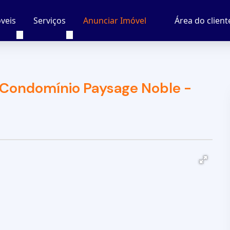
veis
Serviços
Área do client
Anunciar Imóvel
 Condomínio Paysage Noble -