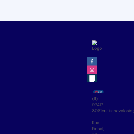
(11)
97417-
8061
cristianevalosi
Rua
Pinhal
,