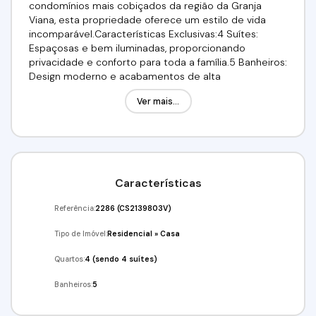
condomínios mais cobiçados da região da Granja
Viana, esta propriedade oferece um estilo de vida
incomparável.Características Exclusivas:4 Suítes:
Espaçosas e bem iluminadas, proporcionando
privacidade e conforto para toda a família.5 Banheiros:
Design moderno e acabamentos de alta
qualidade.Piscina Aquecida com Spa e Prainha: Perfeita
Ver mais...
para momentos relaxantes em família. Iluminação e
piso Fulget ao redor, com um banheiro externo
exclusivo para atender à área da piscina.Energia
Fotovoltaica: Comprometimento com a
sustentabilidade e economia de energia.Automação
Total: Controle total da sua casa na ponta dos dedos,
Características
proporcionando praticidade e segurança.Pé Direito
com 5m: Ambientes amplos e arejados, conferindo
Referência:
2286
(CS2139803V)
uma sensação de grandiosidade.Escritório: Ideal para
quem busca um espaço dedicado ao trabalho em
Tipo de Imóvel:
Residencial
»
Casa
casa.Depósito: Amplo espaço para armazenamento,
mantendo a organização da casa.Lavabo: Design
Quartos:
4 (sendo 4 suítes)
moderno e funcional.Paisagismo Impecável: Jardins
Banheiros:
5
bem cuidados que valorizam a beleza da
propriedade.Espaço Gourmet Integrado à Cozinha: