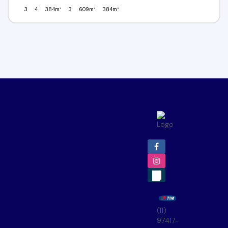
3
4
384m²
3
609m²
384m²
(11)
97417-