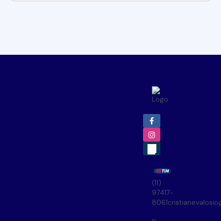
(11)
97417-
8061
cristianevalosi