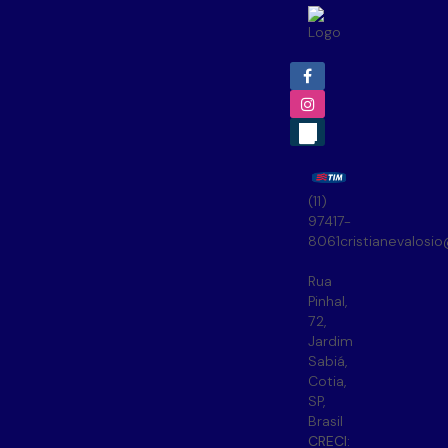
(11)
97417-
8061
cristianevalosi
Rua
Pinhal
,
72
,
Jardim
Sabiá
,
Cotia
,
SP
,
Brasil
CRECI: