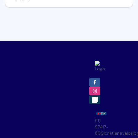
(11)
97417-
8061
cristianevalosi