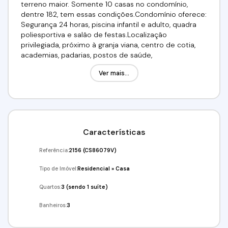
terreno maior. Somente 10 casas no condomínio,
dentre 182, tem essas condições.Condomínio oferece:
Segurança 24 horas, piscina infantil e adulto, quadra
poliesportiva e salão de festas.Localização
privilegiada, próximo à granja viana, centro de cotia,
academias, padarias, postos de saúde,
supermercados, farmácias, transporte publico,
Ver mais...
hospitais, escolas e creches. Fácil acesso a Raposo
Tavares! Valor R$: 607.000,00 Aceita
Financiamento!!!!!!!!!! Venha conferir!!!Agende já a sua
visita!!!(11) 975924418 - (11)97417-8061Imobiliária Alfa
Negócios.CRECI: 34.726-J
Características
Referência:
2156
(CS86079V)
Tipo de Imóvel:
Residencial
»
Casa
Quartos:
3 (sendo 1 suíte)
Banheiros:
3