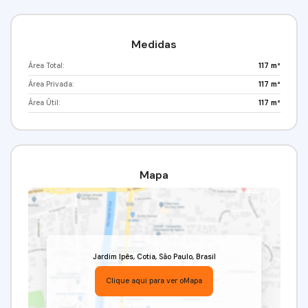
Medidas
Área Total:
117 m²
Área Privada:
117 m²
Área Útil:
117 m²
Mapa
Jardim Ipês
,
Cotia
,
São Paulo
,
Brasil
Clique aqui para ver o
Mapa