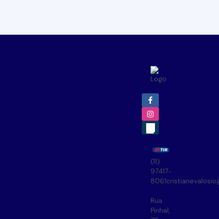
(11)
97417-
8061
cristianevalosi
Rua
Pinhal
,